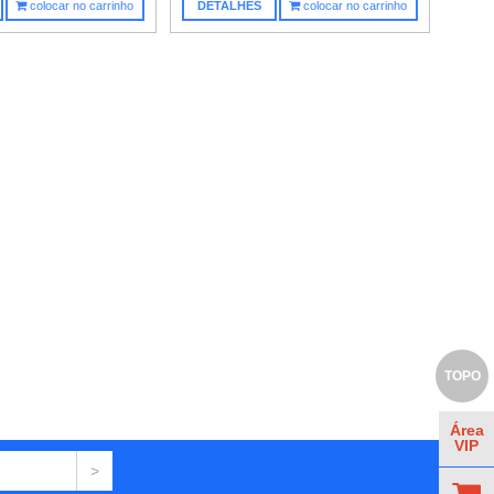
colocar no carrinho
DETALHES
colocar no carrinho
TOPO
Área
VIP