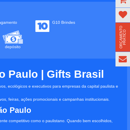
agamento
G10 Brindes
O
R
Ç
A
M
E
N
T
O
P
R
Á
T
I
C
O
depósito
Paulo | Gifts Brasil
vos, ecológicos e executivos para empresas da capital paulista e
os, feiras, ações promocionais e campanhas institucionais.
ão Paulo
nte competitivo como o paulistano. Quando bem escolhidos,