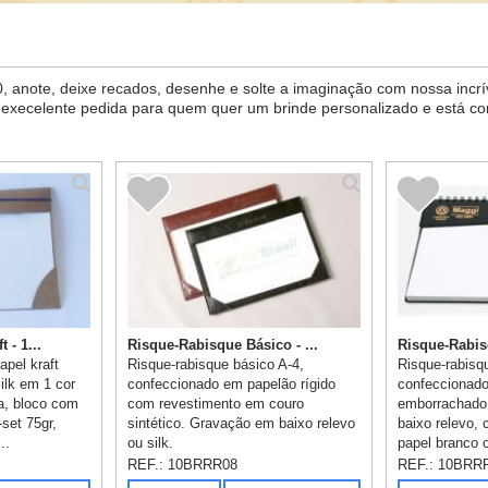
anote, deixe recados, desenhe e solte a imaginação com nossa incrív
o, execelente pedida para quem quer um brinde personalizado e está c
 - 1...
Risque-Rabisque Básico - ...
Risque-Rabisq
pel kraft
Risque-rabisque básico A-4,
Risque-rabisq
ilk em 1 cor
confeccionado em papelão rígido
confeccionado
ta, bloco com
com revestimento em couro
emborrachado
-set 75gr,
sintético. Gravação em baixo relevo
baixo relevo, 
..
ou silk.
papel branco o
REF.:
10BRRR08
REF.:
10BRR