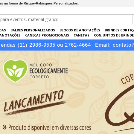
des na forma de Risque-Rabisques Personalizados.
DAS
BALDES PERSONALIZADOS
BLOCOS DE ANOTAÇÕES
BRINDES CORTIÇ
 ANOTAÇÕES
CANECAS PROMOCIONAIS
CANETAS
CONJUNTOS DE BRINDE
KRAFT
PASTAS PERSONALIZADAS
PEN DRIVES
PORTA-CARTÕES
PORTA
vendas (11) 2986-9535 ou 2762-4664
Email:
contato