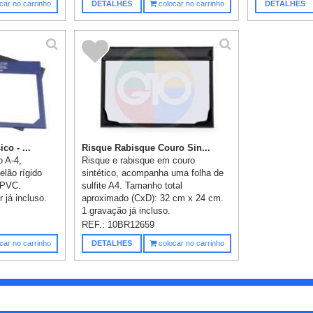
car no carrinho
DETALHES
colocar no carrinho
DETALHES
co - ...
Risque Rabisque Couro Sin...
o A-4,
Risque e rabisque em couro
lão rígido
sintético, acompanha uma folha de
 PVC.
sulfite A4. Tamanho total
 já incluso.
aproximado (CxD): 32 cm x 24 cm.
1 gravação já incluso.
REF.:
10BR12659
car no carrinho
DETALHES
colocar no carrinho