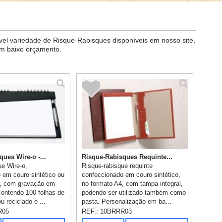
el variedade de Risque-Rabisques disponíveis em nosso site,
om baixo orçamento.
ues Wire-o -...
Risque-Rabisques Requinte...
ue Wire-o,
Risque-rabisque requinte
 em couro sintético ou
confeccionado em couro sintético,
, com gravação em
no formato A4, com tampa integral,
contendo 100 folhas de
podendo ser utilizado também como
u reciclado e ...
pasta. Personalização em ba...
R05
REF.:
10BRRR03