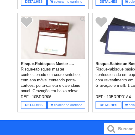
DETALHES
colocar no carrinho
DETALHES
colo
Risque-Rabisques Master -...
Risque-Rabisque Bási
Risque-rabisques master
Risque-rabisque básic
confeccionado em couro sintético,
confeccionado em pape
com aba móvel contendo porta-
com revestimento em
cartões, porta-caneta e calendário
Gravação em silk 1 cor
anual. Gravação em baixo relevo. ...
REF.:
10BRRR06
REF.:
10BRRR01A4
DETALHES
colocar no carrinho
DETALHES
colo