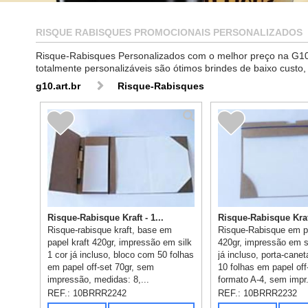
RISQUE RABISQUES PROMOCIONAIS PERSONALIZADOS
Risque-Rabisques Personalizados com o melhor preço na G10, 
totalmente personalizáveis são ótimos brindes de baixo cust
g10.art.br
Risque-Rabisques
Risque-Rabisque Kraft - 1...
Risque-Rabisque Kraft
Risque-rabisque kraft, base em
Risque-Rabisque em pa
papel kraft 420gr, impressão em silk
420gr, impressão em s
1 cor já incluso, bloco com 50 folhas
já incluso, porta-cane
em papel off-set 70gr, sem
10 folhas em papel off
impressão, medidas: 8,...
formato A-4, sem impr.
REF.:
10BRRR2242
REF.:
10BRRR2232