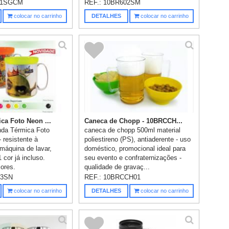
cor...
11SGCM
REF.:
10BR602SM
colocar no carrinho
DETALHES
colocar no carrinho
ca Foto Neon ...
Caneca de Chopp - 10BRCCH...
da Térmica Foto
caneca de chopp 500ml material
 resistente à
poliestireno (PS), antiaderente - uso
máquina de lavar,
doméstico, promocional ideal para
cor já incluso.
seu evento e confraternizações -
cores.
qualidade de gravaç...
33SN
REF.:
10BRCCH01
colocar no carrinho
DETALHES
colocar no carrinho