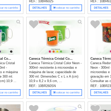
REF.:
10BR602S
REF.:
10BR6
car no carrinho
DETALHES
colocar no carrinho
DETALHES
al Co...
Caneca Térmica Cristal Co...
Caneca Térmi
ca Cristal
Caneca Térmica Cristal Color Neon -
Caneca Redon
0ml -
300ml- resistente à microondas e
Neon - 300ml -
as e máquina
máquina de lavar, capacidade de
microondas e 
e 300 ml.
300 ml. Dimensões C x L x A (cm)
gravação em 1 
cm) 10,9 ...
10,9 x 8,2 x 9,6 cm, ...
Consultar as 
REF.:
10BR260SN
REF.:
10BR2
car no carrinho
DETALHES
colocar no carrinho
DETALHES