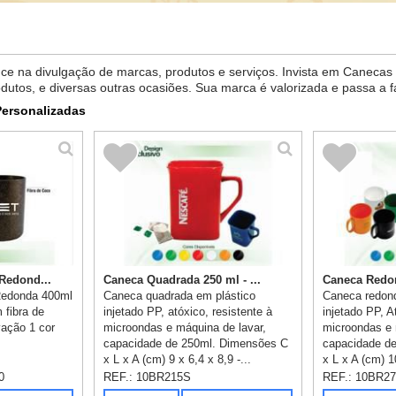
e na divulgação de marcas, produtos e serviços. Invista em Canecas
tos, e diversas outras ocasiões. Sua marca é valorizada e passa a faz
ersonalizadas
Redond...
Caneca Quadrada 250 ml - ...
Caneca Redon
Redonda 400ml
Caneca quadrada em plástico
Caneca redond
 fibra de
injetado PP, atóxico, resistente à
injetado PP, A
ação 1 cor
microondas e máquina de lavar,
microondas e 
capacidade de 250ml. Dimensões C
capacidade d
x L x A (cm) 9 x 6,4 x 8,9 -...
x L x A (cm) 10
0
REF.:
10BR215S
REF.:
10BR2