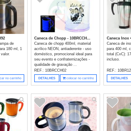
392
Caneca de Chopp - 10BRCCH...
Caneca Inox 
tampa de
Caneca de chopp 400ml, material
Caneca de in
ara 180 ml, 1
acrílico NEON, antiaderente - uso
para 400 ml, 
 valor.
doméstico, promocional ideal para
total (CxC): 
seu evento e confraternizações -
incluso.
qualidade de gravação ...
REF.:
10BRCCH02
REF.:
10BR12
car no carrinho
DETALHES
colocar no carrinho
DETALHES