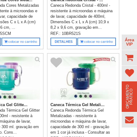
da Cores Metalizadas
Caneca Redonda Cristal - 400ml -
stente à microondas e
resistente à microondas e máquina
var, capacidade de
de lavar, capacidade de 400ml,
sões C x L x A (cm)
Dimensões C x L x A (cm) 10,9 x
,6 cm, ...
8,2 x 9,6 cm, gravação em...
75SCM
REF.:
10BR521S
Área
colocar no carrinho
DETALHES
colocar no carrinho
VIP
O
R
Ç
A
M
E
N
T
O
P
R
Á
T
I
C
O
a Gel Glitte...
Caneca Térmica Gel Metali...
a Térmica Gel Glitter
Caneca Redonda Térmica Gel
0ml - resistente à
Metalizadas - resistente à
máquina de lavar,
microondas e máquina de lavar,
 300 ml. gravação em
capacidade de 300 ml - gravação
o. Cons...
em 1 cor já inclusa - Consultar as