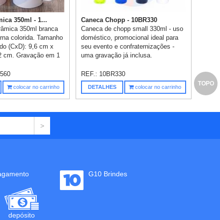
ica 350ml - 1...
Caneca Chopp - 10BR330
râmica 350ml branca
Caneca de chopp small 330ml - uso
erna colorida. Tamanho
doméstico, promocional ideal para
ado (CxD): 9,6 cm x
seu evento e confraternizações -
,2 cm. Gravação em 1
uma gravação já inclusa.
560
REF.:
10BR330
TOPO
colocar no carrinho
DETALHES
colocar no carrinho
agamento
G10 Brindes
depósito