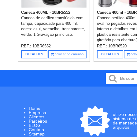
Caneca 400ML - 10BR6552
Caneca 400ml - 10BR
Caneca de acrílico translúcida com
Caneca acrílica 400ml
tampa, capacidade para 400 ml,
oval no pegador, reve
cores: azul, vermelho, transparente,
interno e detalhes em
verde. 1 Gravação já incluso.
plástica resistente c
giratório para abertura(
REF.:
10BR6552
REF.:
10BR6520
DETALHES
colocar no carrinho
DETALHES
colo
Home
Empresa
utilize nosso
Clientes
sistema de 
Parceiros
de mensage
BLOG
arquivos
Contato
Sitemap