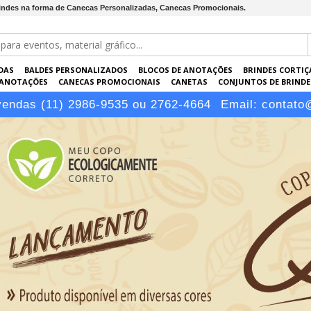
brindes na forma de Canecas Personalizadas, Canecas Promocionais.
DAS
BALDES PERSONALIZADOS
BLOCOS DE ANOTAÇÕES
BRINDES CORTIÇ
 ANOTAÇÕES
CANECAS PROMOCIONAIS
CANETAS
CONJUNTOS DE BRINDE
KRAFT
PASTAS PERSONALIZADAS
PEN DRIVES
PORTA-CARTÕES
PORTA
vendas (11) 2986-9535 ou 2762-4664
Email:
contato