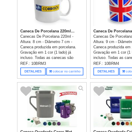
Caneca De Porcelana 220ml...
Caneca De Porcelana
Canecas De Porcelana 220ml -
Canecas De Porcelana
Altura: 8 cm - Diâmetro 7 cm -
Altura: 9 cm - Diâmetr
Caneca produzida em porcelana.
Caneca produzida em 
Gravação em 1 cor (1 lado) já
Gravação em 1 cor (1 l
incluso. Todas as canecas são
incluso. Todas as can
emb...
REF.:
10BRM3
REF.:
10BRM4
DETALHES
colocar no carrinho
DETALHES
colo
Caneca Quadrada Cores Met...
Caneca Quadrada Crist