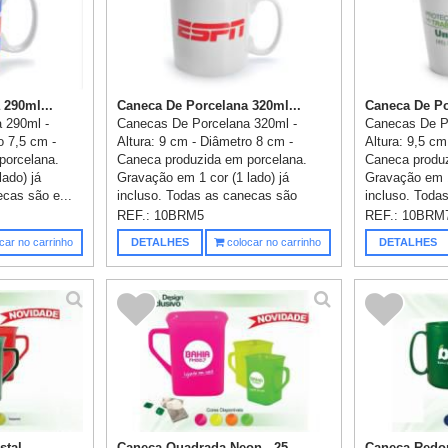
 290ml...
Caneca De Porcelana 320ml...
Caneca De Po
 290ml -
Canecas De Porcelana 320ml -
Canecas De P
o 7,5 cm -
Altura: 9 cm - Diâmetro 8 cm -
Altura: 9,5 cm
porcelana.
Caneca produzida em porcelana.
Caneca produz
ado) já
Gravação em 1 cor (1 lado) já
Gravação em 1
ecas são e...
incluso. Todas as canecas são
incluso. Toda
emb...
REF.:
10BRM5
REF.:
10BRM
car no carrinho
DETALHES
colocar no carrinho
DETALHES
al -...
Caneca Quadrada Neon - 25...
Caneca Redon