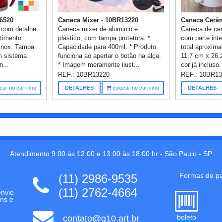
6520
Caneca Mixer - 10BR13220
Caneca Cerâm
 com detalhe
Caneca mixer de aluminio e
Caneca de ce
stimento
plástico, com tampa protetora. *
com parte int
 inox. Tampa
Capacidade para 400ml. * Produto
total aproxim
om sistema
funciona ao apertar o botão na alça.
11,7 cm x 26
n...
* Imagem meramente ilust...
cor já incluso.
REF.:
10BR13220
REF.:
10BR13
car no carrinho
DETALHES
colocar no carrinho
DETALHES
Atendimento 9:00 às 12:00 e 13:00 às 18:00 hr -
São Paulo
-
SP
Formas de p
(11) 2986-9535
(11) 2762-4664
envio
ns e
boleto
contato@g10.art.br