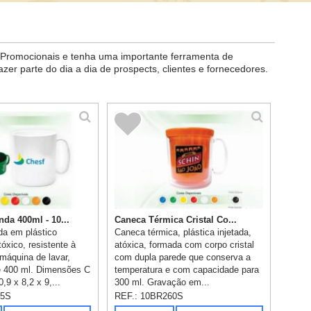
 Promocionais e tenha uma importante ferramenta de
er parte do dia a dia de prospects, clientes e fornecedores.
da 400ml - 10...
Caneca Térmica Cristal Co...
a em plástico
Caneca térmica, plástica injetada,
tóxico, resistente à
atóxica, formada com corpo cristal
máquina de lavar,
com dupla parede que conserva a
e 400 ml. Dimensões C
temperatura e com capacidade para
,9 x 8,2 x 9,...
300 ml. Gravação em...
75S
REF.:
10BR260S