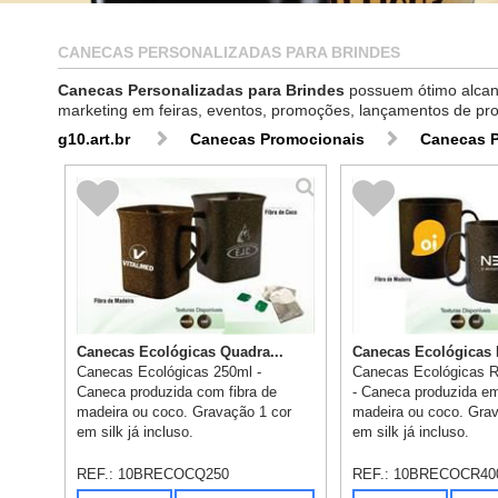
CANECAS PERSONALIZADAS PARA BRINDES
Canecas Personalizadas para Brindes
possuem ótimo alcanc
marketing em feiras, eventos, promoções, lançamentos de produ
g10.art.br
Canecas Promocionais
Canecas P
Canecas Ecológicas Quadra...
Canecas Ecológicas 
Canecas Ecológicas 250ml -
Canecas Ecológicas 
Caneca produzida com fibra de
- Caneca produzida em
madeira ou coco. Gravação 1 cor
madeira ou coco. Grav
em silk já incluso.
em silk já incluso.
REF.:
10BRECOCQ250
REF.:
10BRECOCR40