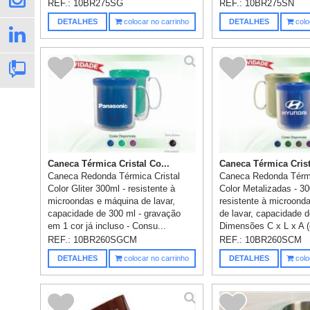
REF.:
10BR275SG
REF.:
10BR275SN
DETALHES
colocar no carrinho
DETALHES
colo
Caneca Térmica Cristal Co...
Caneca Térmica Crist
Caneca Redonda Térmica Cristal
Caneca Redonda Térmi
Color Gliter 300ml - resistente à
Color Metalizadas - 30
microondas e máquina de lavar,
resistente à microond
capacidade de 300 ml - gravação
de lavar, capacidade d
em 1 cor já incluso - Consu...
Dimensões C x L x A (
REF.:
10BR260SGCM
REF.:
10BR260SCM
DETALHES
colocar no carrinho
DETALHES
colo