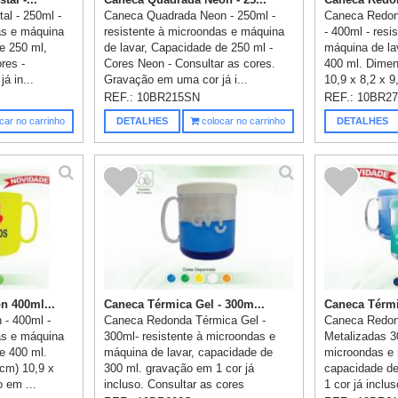
al - 250ml -
Caneca Quadrada Neon - 250ml -
Caneca Redon
as e máquina
resistente à microondas e máquina
- 400ml - resi
e 250 ml,
de lavar, Capacidade de 250 ml -
máquina de la
ores -
Cores Neon - Consultar as cores.
400 ml. Dimen
á in...
Gravação em uma cor já i...
10,9 x 8,2 x 9
REF.:
10BR215SN
REF.:
10BR2
car no carrinho
DETALHES
colocar no carrinho
DETALHES
n 400ml...
Caneca Térmica Gel - 300m...
Caneca Térmic
- 400ml -
Caneca Redonda Térmica Gel -
Caneca Redond
as e máquina
300ml- resistente à microondas e
Metalizadas 30
e 400 ml.
máquina de lavar, capacidade de
microondas e 
cm) 10,9 x
300 ml. gravação em 1 cor já
capacidade de
 em ...
incluso. Consultar as cores
1 cor já inclus