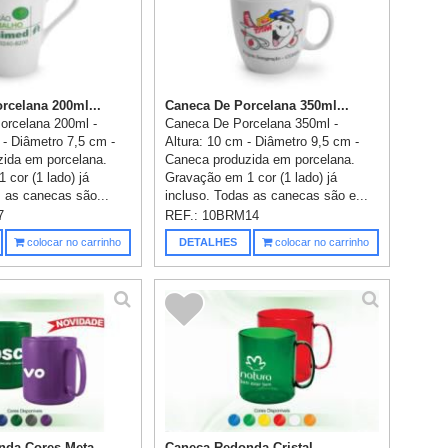
rcelana 200ml...
Caneca De Porcelana 350ml...
orcelana 200ml -
Caneca De Porcelana 350ml -
 - Diâmetro 7,5 cm -
Altura: 10 cm - Diâmetro 9,5 cm -
ida em porcelana.
Caneca produzida em porcelana.
 cor (1 lado) já
Gravação em 1 cor (1 lado) já
s as canecas são...
incluso. Todas as canecas são e...
7
REF.:
10BRM14
colocar no carrinho
DETALHES
colocar no carrinho
da Cores Meta...
Caneca Redonda Cristal - ...