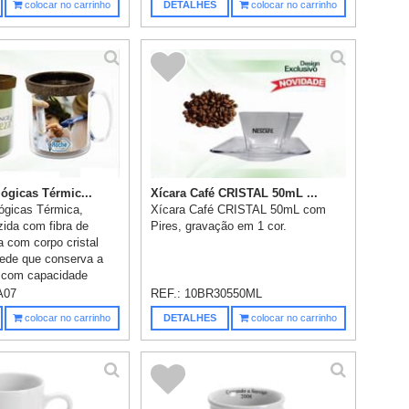
colocar no carrinho
DETALHES
colocar no carrinho
ógicas Térmic...
Xícara Café CRISTAL 50mL ...
ógicas Térmica,
Xícara Café CRISTAL 50mL com
ida com fibra de
Pires, gravação em 1 cor.
 com corpo cristal
ede que conserva a
e com capacidade
A07
REF.:
10BR30550ML
colocar no carrinho
DETALHES
colocar no carrinho