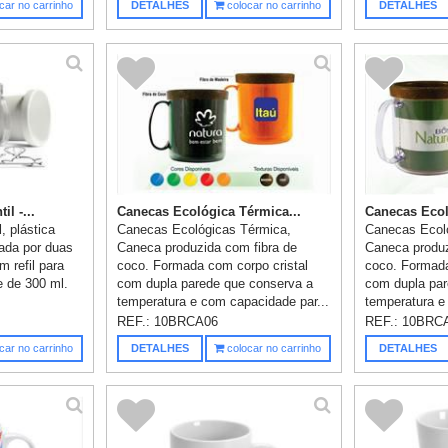
car no carrinho
DETALHES
colocar no carrinho
DETALHES
l -...
Canecas Ecológica Térmica...
Canecas Ecol
, plástica
Canecas Ecológicas Térmica,
Canecas Ecol
mada por duas
Caneca produzida com fibra de
Caneca produz
 refil para
coco. Formada com corpo cristal
coco. Formada
e de 300 ml.
com dupla parede que conserva a
com dupla par
temperatura e com capacidade par...
temperatura 
para...
REF.:
10BRCA06
REF.:
10BRC
car no carrinho
DETALHES
colocar no carrinho
DETALHES