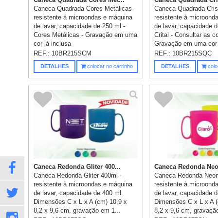
Caneca Quadrada Cores Metálicas -
Caneca Quadrada Crist
resistente á microondas e máquina
resistente à microond
de lavar, capacidade de 250 ml -
de lavar, capacidade d
Cores Metálicas - Gravação em uma
Crital - Consultar as c
cor já inclusa
Gravação em uma cor j
REF.:
10BR215SCM
REF.:
10BR215SQC
DETALHES
colocar no carrinho
DETALHES
colo
Caneca Redonda Gliter 400...
Caneca Redonda Neo
Caneca Redonda Gliter 400ml -
Caneca Redonda Neon 
resistente à microondas e máquina
resistente à microond
de lavar, capacidade de 400 ml.
de lavar, capacidade d
Dimensões C x L x A (cm) 10,9 x
Dimensões C x L x A (
8,2 x 9,6 cm, gravação em 1...
8,2 x 9,6 cm, gravação