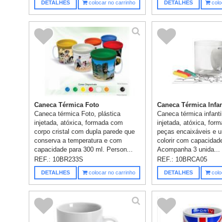
DETALHES
colocar no carrinho
DETALHES
colo
Caneca Térmica Foto
Caneca Térmica Infanti
Caneca térmica Foto, plástica
Caneca térmica infantil
injetada, atóxica, formada com
injetada, atóxica, for
corpo cristal com dupla parede que
peças encaixáveis e um
conserva a temperatura e com
colorir com capacidad
capacidade para 300 ml. Person...
Acompanha 3 unida...
REF.:
10BR233S
REF.:
10BRCA05
DETALHES
colocar no carrinho
DETALHES
colo