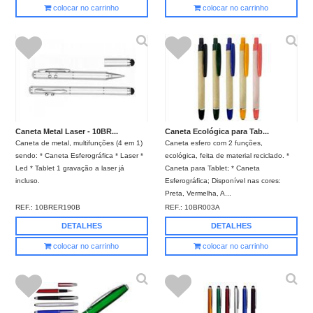
colocar no carrinho
colocar no carrinho
Caneta Metal Laser - 10BR...
Caneta Ecológica para Tab...
Caneta de metal, multifunções (4 em 1)
Caneta esfero com 2 funções,
sendo: * Caneta Esferográfica * Laser *
ecológica, feita de material reciclado. *
Led * Tablet 1 gravação a laser já
Caneta para Tablet; * Caneta
incluso.
Esferográfica; Disponível nas cores:
Preta, Vermelha, A...
REF.:
10BRER190B
REF.:
10BR003A
DETALHES
DETALHES
colocar no carrinho
colocar no carrinho