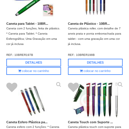
Caneta para Tablet - 10BR...
Caneta de Plástico - 10BR...
Caneta com 2 funções, feita de plástico.
Caneta plástica roller, com detalhe de 7
* Caneta para Tablet; * Caneta
aneis prata e ponta emborrachada para
Esferográfica; Uma Gravação em uma
tablet - com uma gravação em uma cor
cor já inclusa
já inclusa.
REF.:
10BRER197B
REF.:
10BRER198B
DETALHES
DETALHES
colocar no carrinho
colocar no carrinho
Caneta Esfero Plástica pa...
Caneta Touch com Suporte ...
Caneta esfero com 2 funções: * Caneta
Caneta plástica touch com suporte para