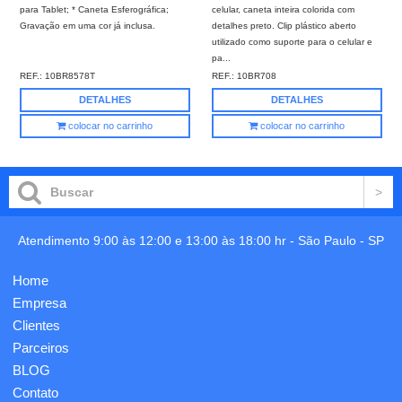
para Tablet; * Caneta Esferográfica;
celular, caneta inteira colorida com
Gravação em uma cor já inclusa.
detalhes preto. Clip plástico aberto
utilizado como suporte para o celular e
pa...
REF.:
10BR8578T
REF.:
10BR708
DETALHES
DETALHES
colocar no carrinho
colocar no carrinho
Atendimento 9:00 às 12:00 e 13:00 às 18:00 hr -
São Paulo
-
SP
Home
Empresa
Clientes
Parceiros
BLOG
Contato