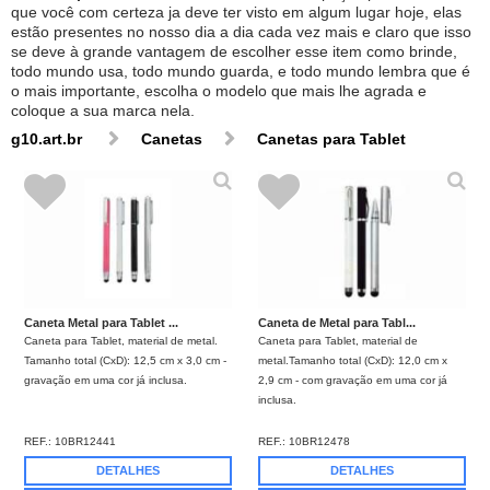
que você com certeza ja deve ter visto em algum lugar hoje, elas
estão presentes no nosso dia a dia cada vez mais e claro que isso
se deve à grande vantagem de escolher esse item como brinde,
todo mundo usa, todo mundo guarda, e todo mundo lembra que é
o mais importante, escolha o modelo que mais lhe agrada e
coloque a sua marca nela.
g10.art.br
Canetas
Canetas para Tablet
Caneta Metal para Tablet ...
Caneta de Metal para Tabl...
Caneta para Tablet, material de metal.
Caneta para Tablet, material de
Tamanho total (CxD): 12,5 cm x 3,0 cm -
metal.Tamanho total (CxD): 12,0 cm x
gravação em uma cor já inclusa.
2,9 cm - com gravação em uma cor já
inclusa.
REF.:
10BR12441
REF.:
10BR12478
DETALHES
DETALHES