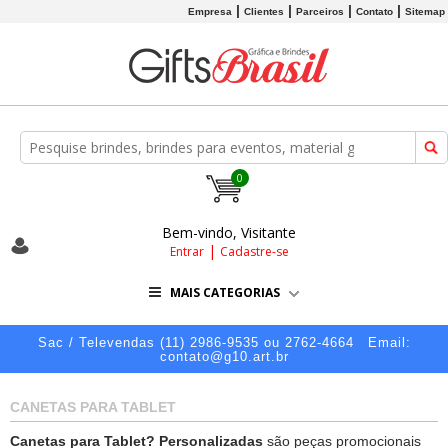
Empresa
Clientes
Parceiros
Contato
Sitemap
0
Bem-vindo, Visitante
|
Entrar
Cadastre-se
MAIS CATEGORIAS
Sac / Televendas (11) 2986-9535 ou 2762-4664
Email:
contato@g10.art.br
CANETAS PARA TABLET
Canetas para Tablet? Personalizadas
são peças promocionais