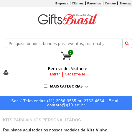
Empresa
Clientes
Parceiros
Contato
Sitemap
0
Bem-vindo, Visitante
|
Entrar
Cadastre-se
MAIS CATEGORIAS
Sac / Televendas (11) 2986-9535 ou 2762-4664
Email:
contato@g10.art.br
KITS PARA VINHOS PERSONALIZADOS
Reunimos aqui todos os nossos modelos de
Kits Vinho