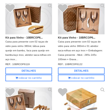
Kit para Vinho - 10BRCOP6...
Kit para Vinho - 10BRCOP6...
Caixa para presente com 02 taças de
Caixa para presente com 02 taças de
vidro para vinho 380ml, tábua para
vidro para vinho 380ml e 01 abridor
queijo em bambu, faca para queijo em
saca-rolhas em aço inox » Embalagem:
bambu/aço inox, abridor saca-rolhas em
Caixa presente - Med.: 285x 245x
aço inox...
100mm » Grava...
REF.:
10BRCOP6119
REF.:
10BRCOP6122
DETALHES
DETALHES
colocar no carrinho
colocar no carrinho