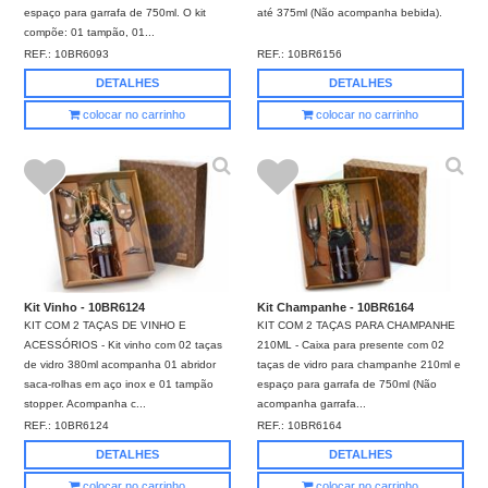
espaço para garrafa de 750ml. O kit
até 375ml (Não acompanha bebida).
compõe: 01 tampão, 01...
REF.:
10BR6093
REF.:
10BR6156
DETALHES
DETALHES
colocar no carrinho
colocar no carrinho
Kit Vinho - 10BR6124
Kit Champanhe - 10BR6164
KIT COM 2 TAÇAS DE VINHO E
KIT COM 2 TAÇAS PARA CHAMPANHE
ACESSÓRIOS - Kit vinho com 02 taças
210ML - Caixa para presente com 02
de vidro 380ml acompanha 01 abridor
taças de vidro para champanhe 210ml e
saca-rolhas em aço inox e 01 tampão
espaço para garrafa de 750ml (Não
stopper. Acompanha c...
acompanha garrafa...
REF.:
10BR6124
REF.:
10BR6164
DETALHES
DETALHES
colocar no carrinho
colocar no carrinho