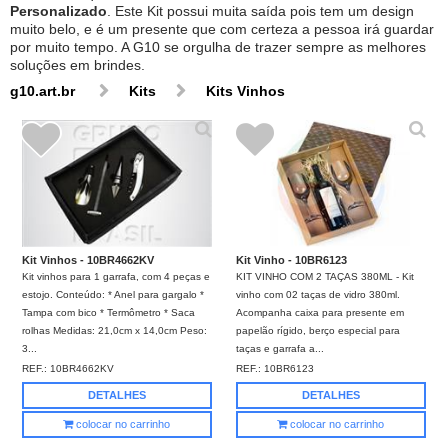
Personalizado
. Este Kit possui muita saída pois tem um design
muito belo, e é um presente que com certeza a pessoa irá guardar
por muito tempo. A G10 se orgulha de trazer sempre as melhores
soluções em brindes.
g10.art.br
Kits
Kits Vinhos
Kit Vinhos - 10BR4662KV
Kit Vinho - 10BR6123
Kit vinhos para 1 garrafa, com 4 peças e
KIT VINHO COM 2 TAÇAS 380ML - Kit
estojo. Conteúdo: * Anel para gargalo *
vinho com 02 taças de vidro 380ml.
Tampa com bico * Termômetro * Saca
Acompanha caixa para presente em
rolhas Medidas: 21,0cm x 14,0cm Peso:
papelão rígido, berço especial para
3...
taças e garrafa a...
REF.:
10BR4662KV
REF.:
10BR6123
DETALHES
DETALHES
colocar no carrinho
colocar no carrinho