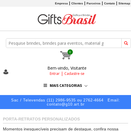
Empresa
Clientes
Parceiros
Contato
Sitemap
0
Bem-vindo, Visitante
|
Entrar
Cadastre-se
MAIS CATEGORIAS
Sac / Televendas (11) 2986-9535 ou 2762-4664
Email:
contato@g10.art.br
PORTA-RETRATOS PERSONALIZADOS
Momentos inesquecíveis precisam de destaque, confira nossa