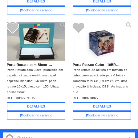
DETALHES
DETALHES
colocar no carrinho
colocar no carrinho
Porta-Retrato com Bloco -...
Porta Retrato Cubo - 10BR...
Porta-Retrato com Bloco, produzido em
Porta retrato de acrílico em formato de
papelão cinza, revestido em papel
cubo, com capacidade para 6 fotos -
especial, medidas: 13x18cm, porta-
Tamanho total CxL): 9 cm x 9 cm. uma
retrato 10x15, bloco com 150 folhas,
gravação já inclusa. OBS.: As imagens
personalizaç...
que ...
REF.:
10BRPR1015
REF.:
10BR10022
DETALHES
DETALHES
colocar no carrinho
colocar no carrinho