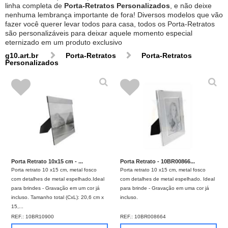
linha completa de
Porta-Retratos Personalizados
, e não deixe
nenhuma lembrança importante de fora! Diversos modelos que vão
fazer você querer levar todos para casa, todos os Porta-Retratos
são personalizáveis para deixar aquele momento especial
eternizado em um produto exclusivo
g10.art.br
Porta-Retratos
Porta-Retratos
Personalizados
Porta Retrato 10x15 cm - ...
Porta Retrato - 10BR00866...
Porta retrato 10 x15 cm, metal fosco
Porta retrato 10 x15 cm, metal fosco
com detalhes de metal espelhado.Ideal
com detalhes de metal espelhado. Ideal
para brindes - Gravação em um cor já
para brinde - Gravação em uma cor já
incluso. Tamanho total (CxL): 20,6 cm x
incluso.
15,...
REF.:
10BR10900
REF.:
10BR008664